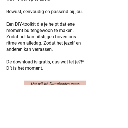
Bewust, eenvoudig en passend bij jou.
Een DIY-toolkit die je helpt dat ene
moment buitengewoon te maken.
Zodat het kan uitstijgen boven ons
ritme van alledag. Zodat het jezelf en
anderen kan verrassen.
De download is gratis, dus wat let je?!*
Dít is het moment.
Dat wil ik! Downloaden maar.
*Wel wacht ik natuurlijk met smacht op jouw
reactie, dat snap je. Het wordt enórm
gewaardeerd als je me
laat weten wat het je
brengt
.