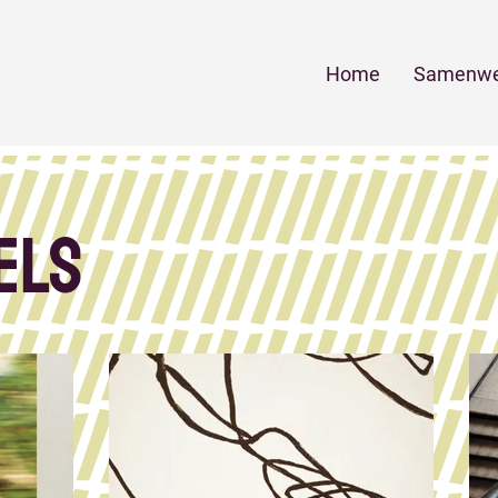
Home
Samenwe
els