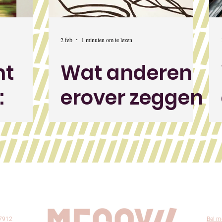
2 feb
1 minuten om te lezen
nt
Wat anderen
:
erover zeggen
ou
7912
Bel m