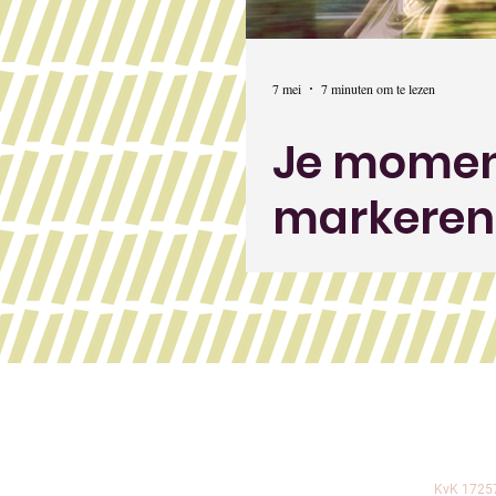
7 mei
7 minuten om te lezen
Je mome
markeren
waarom z
je?
KvK 1725